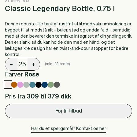
Stanley 1913
Classic Legendary Bottle, 0.75 l
Denne robuste lille tank af rustfrit stål med vakuumisolering er
bygget til at modstå alt – buler, stød og endda fald – samtidig
med at den bevarer den termiske integritet af din yndlingsdrik.
Den er slank, så du kan holde den med én hånd, og det
lækagesikre design har en twist-and-pour stopper for bedre
kontrol.
-
+
(min. 25 ordre)
Farver
Rose
Pris fra
309 til 379
dkk
Føj til tilbud
Har du et spørgsmål? Kontakt os her