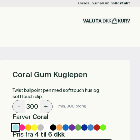
Cases
Journal
Om os
Kontakt
VALUTA
DKK
KURV
Coral Gum Kuglepen
Twist ballpoint pen med softtouch hus og
softtouch clip.
-
+
(min. 300 ordre)
Farver
Coral
Pris fra
4 til 6
dkk