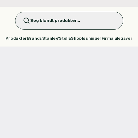
Søg blandt produkter...
Produkter
Brands
Stanley/Stella
Shopløsninger
Firmajulegaver