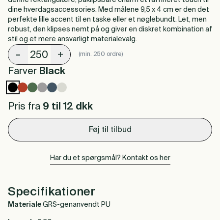
denne rektangulære, påklipsbare charm et raffineret touch til
dine hverdagsaccessories. Med målene 9,5 x 4 cm er den det
perfekte lille accent til en taske eller et nøglebundt. Let, men
robust, den klipses nemt på og giver en diskret kombination af
stil og et mere ansvarligt materialevalg.
-
+
(min. 250 ordre)
Farver
Black
Pris fra
9 til 12
dkk
Føj til tilbud
Har du et spørgsmål? Kontakt os her
Specifikationer
Materiale
GRS-genanvendt PU