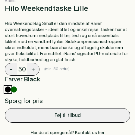
Rains
Hilo Weekendtaske Lille
Hilo Weekend Bag Small er den mindste af Rains’
overnatningstasker – ideel til let og enkel rejse. Tasken har ét
stort hovedrum med plads til tøj, tech og små essentials,
lukket med en vandtæt lynlås. Sidekompressionsstropper
sikrer indholdet, mens bærehanke og aftagelig skulderrem
giver fleksibilitet. Fremstillet i Rains’ signatur PU-materiale for
styrke, holdbarhed og en glat finish.
-
+
(min. 50 ordre)
Farver
Black
Spørg for pris
Føj til tilbud
Har du et spørgsmål? Kontakt os her