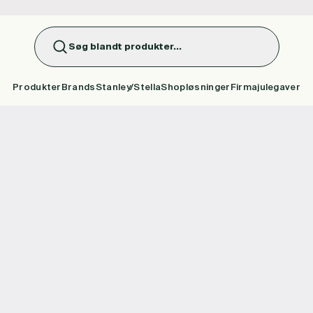
Søg blandt produkter...
Produkter
Brands
Stanley/Stella
Shopløsninger
Firmajulegaver