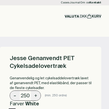
Cases
Journal
Om os
Kontakt
VALUTA
DKK
KURV
Jesse Genanvendt PET
Cykelsadelovertræk
Genanvendelig og let cykelsaddelovertræk lavet
af genanvendt PET, med elastikbånd, der passer til
de fleste cykelsadler.
-
+
(min. 250 ordre)
Farver
White