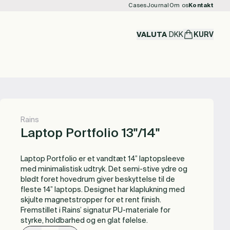
Cases
Journal
Om os
Kontakt
VALUTA
DKK
KURV
Rains
Laptop Portfolio 13''/14''
Laptop Portfolio er et vandtæt 14” laptopsleeve
med minimalistisk udtryk. Det semi-stive ydre og
blødt foret hovedrum giver beskyttelse til de
fleste 14” laptops. Designet har klaplukning med
skjulte magnetstropper for et rent finish.
Fremstillet i Rains’ signatur PU-materiale for
styrke, holdbarhed og en glat følelse.