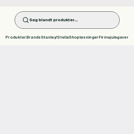
Søg blandt produkter...
Produkter
Brands
Stanley/Stella
Shopløsninger
Firmajulegaver