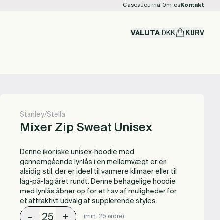
Cases
Journal
Om os
Kontakt
VALUTA
DKK
KURV
Stanley/Stella
Mixer Zip Sweat Unisex
Denne ikoniske unisex-hoodie med
gennemgående lynlås i en mellemvægt er en
alsidig stil, der er ideel til varmere klimaer eller til
lag-på-lag året rundt. Denne behagelige hoodie
med lynlås åbner op for et hav af muligheder for
et attraktivt udvalg af supplerende styles.
-
+
(min. 25 ordre)