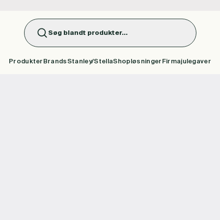
Søg blandt produkter...
Produkter
Brands
Stanley/Stella
Shopløsninger
Firmajulegaver