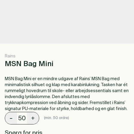
Rains
MSN Bag Mini
MSN Bag Mini er en mindre udgave af Rains’ MSN Bag med
minimalistisk silhuet og klap med karabinlukning. Tasken har ét
rummeligt hovedrum til skole- eller arbejdsessentials samt en
indvendig lynlåslomme. Den afsluttes med
trykknapkompression ved åbning og sider. Fremstillet i Rains’
signatur PU-materiale for styrke, holdbarhed og en glat finish.
-
+
(min. 50 ordre)
Spørg for pris