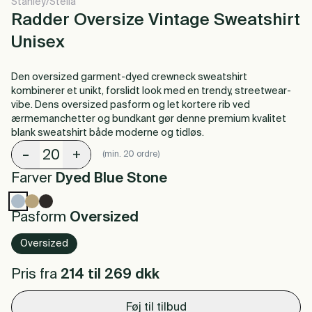
Stanley/Stella
Radder Oversize Vintage Sweatshirt
Unisex
Den oversized garment-dyed crewneck sweatshirt
kombinerer et unikt, forslidt look med en trendy, streetwear-
vibe. Dens oversized pasform og let kortere rib ved
ærmemanchetter og bundkant gør denne premium kvalitet
blank sweatshirt både moderne og tidløs.
-
+
(min. 20 ordre)
Farver
Dyed Blue Stone
Pasform
Oversized
Oversized
Pris fra
214 til 269
dkk
Føj til tilbud