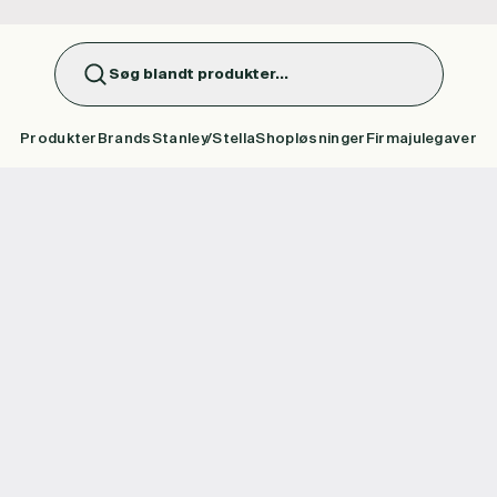
Søg blandt produkter...
Produkter
Brands
Stanley/Stella
Shopløsninger
Firmajulegaver