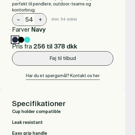
perfekt til pendlere, outdoor-teams og
kontorbrug.
-
+
(min. 54 ordre)
Farver
Navy
Pris fra
256 til 378
dkk
Føj til tilbud
Har du et spørgsmål? Kontakt os her
Specifikationer
Cup holder compatible
Leak resistant
Easy grip handle