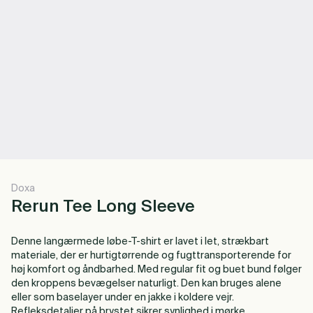
Doxa
Rerun Tee Long Sleeve
Denne langærmede løbe-T-shirt er lavet i let, strækbart
materiale, der er hurtigtørrende og fugttransporterende for
høj komfort og åndbarhed. Med regular fit og buet bund følger
den kroppens bevægelser naturligt. Den kan bruges alene
eller som baselayer under en jakke i koldere vejr.
Refleksdetaljer på brystet sikrer synlighed i mørke.