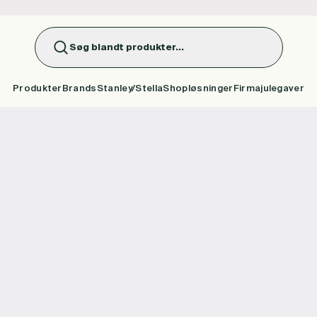
Søg blandt produkter...
Produkter
Brands
Stanley/Stella
Shopløsninger
Firmajulegaver