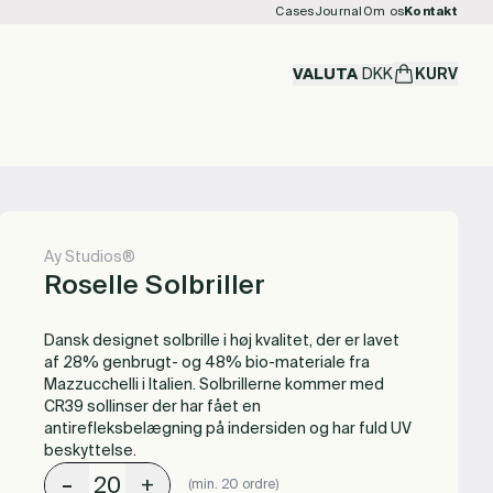
Cases
Journal
Om os
Kontakt
VALUTA
DKK
KURV
Ay Studios®
Roselle Solbriller
Dansk designet solbrille i høj kvalitet, der er lavet
af 28% genbrugt- og 48% bio-materiale fra
Mazzucchelli i Italien. Solbrillerne kommer med
CR39 sollinser der har fået en
antirefleksbelægning på indersiden og har fuld UV
beskyttelse.
-
+
(min. 20 ordre)