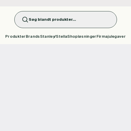
Søg blandt produkter...
Produkter
Brands
Stanley/Stella
Shopløsninger
Firmajulegaver