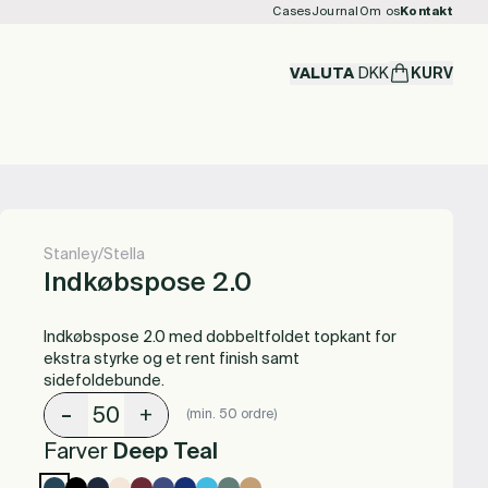
Cases
Journal
Om os
Kontakt
VALUTA
DKK
KURV
Stanley/Stella
Indkøbspose 2.0
Indkøbspose 2.0 med dobbeltfoldet topkant for
ekstra styrke og et rent finish samt
sidefoldebunde.
-
+
(min. 50 ordre)
Farver
Deep Teal