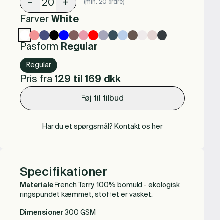
-
+
(min. 20 ordre)
Farver
White
Pasform
Regular
Regular
Pris fra
129 til 169
dkk
Føj til tilbud
Har du et spørgsmål? Kontakt os her
Specifikationer
Materiale
French Terry, 100% bomuld - økologisk
ringspundet kæmmet, stoffet er vasket.
Dimensioner
300 GSM