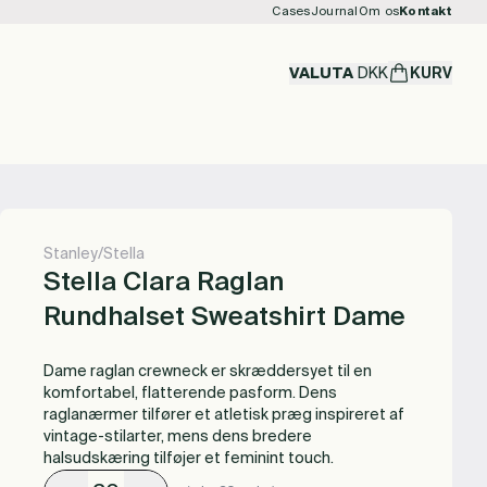
Cases
Journal
Om os
Kontakt
VALUTA
DKK
KURV
Stanley/Stella
Stella Clara Raglan
Rundhalset Sweatshirt Dame
Dame raglan crewneck er skræddersyet til en
komfortabel, flatterende pasform. Dens
raglanærmer tilfører et atletisk præg inspireret af
vintage-stilarter, mens dens bredere
halsudskæring tilføjer et feminint touch.