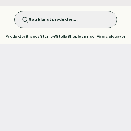
Søg blandt produkter...
Produkter
Brands
Stanley/Stella
Shopløsninger
Firmajulegaver