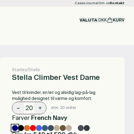
Cases
Journal
Om os
Kontakt
VALUTA
DKK
KURV
Stanley/Stella
Stella Climber Vest Dame
Vest til kvinder, en let og alsidig lag-på-lag
mulighed designet til varme og komfort.
-
+
(min. 20 ordre)
Farver
French Navy