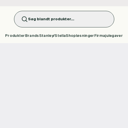
Søg blandt produkter...
Produkter
Brands
Stanley/Stella
Shopløsninger
Firmajulegaver