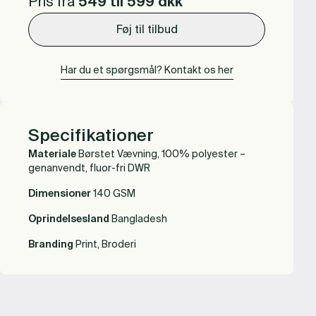
Pris fra
549 til 599
dkk
Føj til tilbud
Har du et spørgsmål? Kontakt os her
Specifikationer
Materiale
Børstet Vævning, 100% polyester –
genanvendt, fluor-fri DWR
Dimensioner
140 GSM
Oprindelsesland
Bangladesh
Branding
Print, Broderi