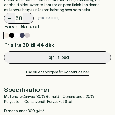
Denne mulepose er en klassiker. Med lange hanke og en
dobbeltfoldet øverste kant for en pæn finish kan denne
mulepose bruges når som helst og hvor som helst.
-
+
(min. 50 ordre)
Farver
Natural
Pris fra
30 til 44
dkk
Føj til tilbud
Har du et spørgsmål? Kontakt os her
Specifikationer
Materiale
Canvas, 80% Bomuld – Genanvendt, 20%
Polyester – Genanvendt, Forvasket Stof
Dimensioner
300 g/m²