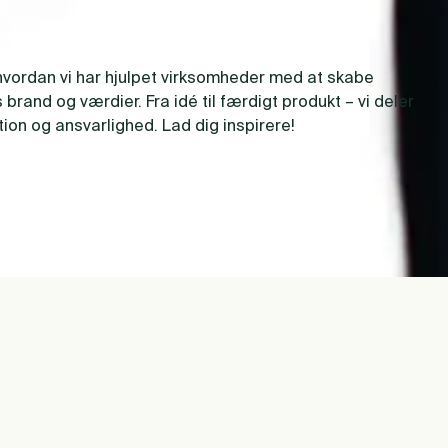
hvordan vi har hjulpet virksomheder med at skabe
and og værdier. Fra idé til færdigt produkt – vi deler
ion og ansvarlighed. Lad dig inspirere!
Formalize
Sky Showtime
SE CASE
SE CASE
NÆSTE