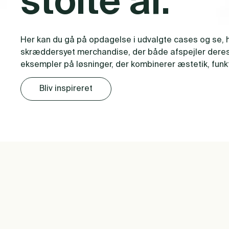
stolte af.
Her kan du gå på opdagelse i udvalgte cases og se, 
skræddersyet merchandise, der både afspejler deres br
eksempler på løsninger, der kombinerer æstetik, funkt
Løbeevents
Fandango
Bliv inspireret
SE CASE
SE CASE