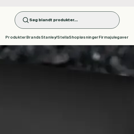
Søg blandt produkter...
Produkter
Brands
Stanley/Stella
Shopløsninger
Firmajulegaver