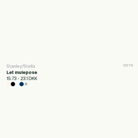
-
+
Føj til tilbud
GOTS
Stanley/Stella
Let mulepose
15.73 - 23.1 DKK
+