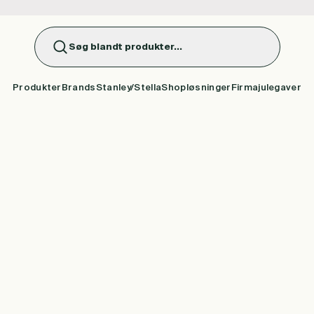
Søg blandt produkter...
Produkter
Brands
Stanley/Stella
Shopløsninger
Firmajulegaver