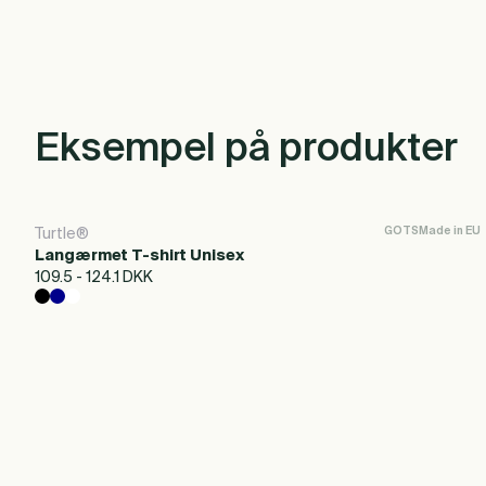
Eksempel på produkter
-
+
Føj til tilbud
GOTS
Made in EU
Turtle®
Langærmet T-shirt Unisex
109.5 - 124.1 DKK