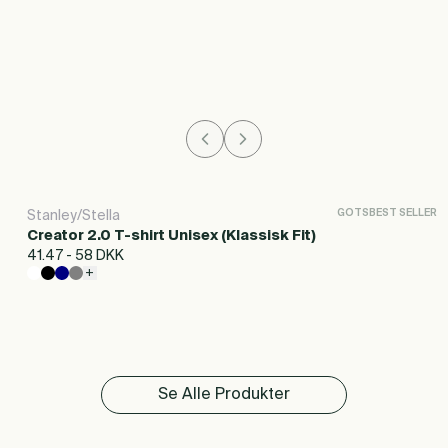
-
+
Føj til tilbud
GOTS
BEST SELLER
Stanley/Stella
Creator 2.0 T-shirt Unisex (Klassisk Fit)
41.47 - 58 DKK
+
Se Alle Produkter