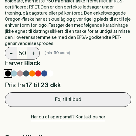
holdbare, men lette 750 ml drikkeflaske fremstillet af RCS-
certificeret RPET. Den er den perfekte ledsager under
træning, på dagsture eller på kontoret. Den enkeltvæggede
Oregon-flaske har et skruelåg og giver rigelig plads til at tilføje
enhver form for logo. Fastgør den medfølgende karabinhage
(ikke egnet til klatring) sikkert til en taske for at undgå at miste
den. I overensstemmelse med den EFSA-godkendte PET-
genanvendelsesproces.
-
+
(min. 50 ordre)
Farver
Black
Pris fra
17 til 23
dkk
Føj til tilbud
Har du et spørgsmål? Kontakt os her