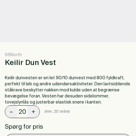
66North
Keilir Dun Vest
Keilir dunvesten er en let 90/10 dunvest med 800 fyldkraft,
perfekt til løb og andre udendørsaktiviteter. Den lavtsiddende
ståkrave beskytter nakken mod kulde uden at begrænse
bevægelse foran. Vesten har desuden sidelommer,
tovejslynlås og justerbar elastisk snøre i kanten.
-
+
(min. 20 ordre)
Spørg for pris