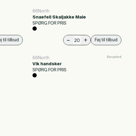
66North
Snaefell Skaljakke Male
SPØRG FOR PRIS
-
+
j til tilbud
Føj til tilbud
Recycled
66North
Vik handsker
SPØRG FOR PRIS