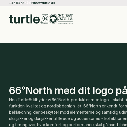
+45 53 53 19 03
info@turtle.dk
66°North med dit logo p
Hos Turtle® tilbyder vi 66°North-produkter med logo – skabt t
funktion, kvalitet og nordisk design i ét. 66°North er kendt for
beklædning, der beskytter mod elementerne og samtidig udstrå
skaljakker og dunjakker til fleece og accessories – kollektione
og firmagaver, hvor komfort og performance skal gå hånd i hån