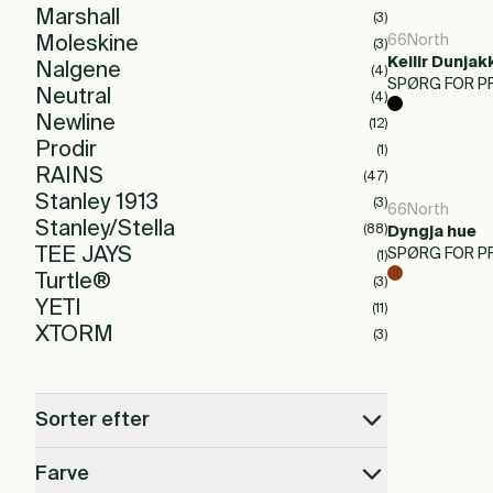
Marshall
(
3
)
66North
Moleskine
(
3
)
Keilir Dunja
Nalgene
(
4
)
SPØRG FOR PR
Neutral
(
4
)
Newline
(
12
)
Prodir
(
1
)
RAINS
(
47
)
Stanley 1913
(
3
)
66North
Stanley/Stella
(
88
)
Dyngja hue
TEE JAYS
SPØRG FOR PR
(
1
)
Turtle®
(
3
)
YETI
(
11
)
XTORM
(
3
)
Sorter efter
Farve