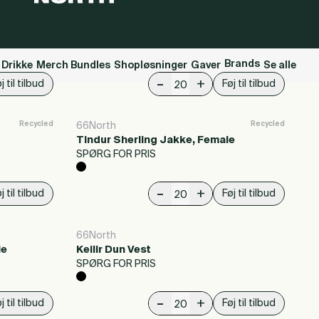
Brands
 Drikke
Merch Bundles
Shopløsninger
Gaver
Se alle
-
+
j til tilbud
Føj til tilbud
Recycled
Recycled
66North
Tindur Sherling Jakke, Female
SPØRG FOR PRIS
-
+
j til tilbud
Føj til tilbud
66North
le
Keilir Dun Vest
SPØRG FOR PRIS
-
+
j til tilbud
Føj til tilbud