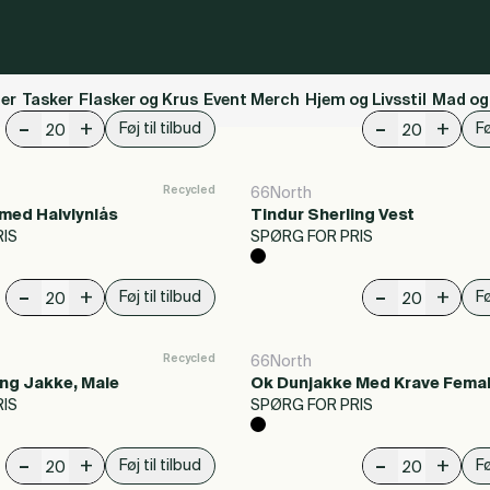
ler
Tasker
Flasker og Krus
Event Merch
Hjem og Livsstil
Mad og
-
-
+
+
Føj til tilbud
Fø
Recycled
66North
 med Halvlynlås
Tindur Sherling Vest
IS
SPØRG FOR PRIS
-
-
+
+
Føj til tilbud
Fø
Recycled
66North
ing Jakke, Male
Ok Dunjakke Med Krave Fema
IS
SPØRG FOR PRIS
-
-
+
+
Føj til tilbud
Fø