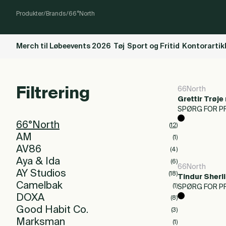
Produkter
/
Brands
/
66°North
Merch til Løbeevents 2026
Tøj
Sport og Fritid
Kontorartik
Filtrering
66North
Grettir Trøje
SPØRG FOR PR
66°North
(
12
)
AM
(
1
)
AV86
(
4
)
Aya & Ida
(
6
)
66North
AY Studios
(
18
)
Tindur Sherl
Camelbak
(
1
)
SPØRG FOR PR
DOXA
(
8
)
Good Habit Co.
(
3
)
Marksman
(
1
)