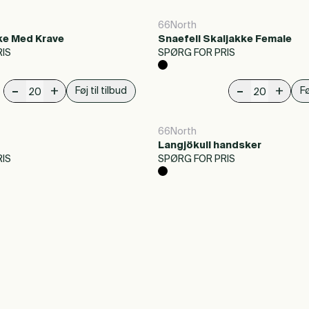
66North
kke Med Krave
Snaefell Skaljakke Female
IS
SPØRG FOR PRIS
-
-
+
+
Føj til tilbud
Fø
66North
Langjökull handsker
IS
SPØRG FOR PRIS