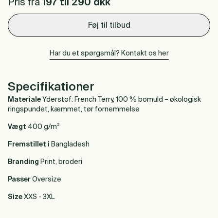
Pris fra
197 til 290
dkk
Føj til tilbud
Har du et spørgsmål? Kontakt os her
Specifikationer
Materiale
Yderstof: French Terry, 100 % bomuld – økologisk
ringspundet, kæmmet, tør fornemmelse
Vægt
400 g/m²
Fremstillet i
Bangladesh
Branding
Print, broderi
Passer
Oversize
Size
XXS - 3XL