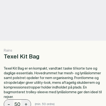
Rains
Texel Kit Bag
Texel Kit Bag er en kompakt, vandtæt taske til korte ture og
daglige essentials. Hovedrummet har mesh- og lynlåslommer
samt polstret opdeler for nem organisering. Frontlomme og
stropdetaljer giver utility-look, mens aftagelig skulderrem og
kompressionsstropper holder indholdet på plads. En
bagmonteret trolley-sleeve med lynlåslomme gør den ideel til
rejser.
-
+
(min. 50 ordre)