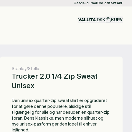
Cases
Journal
Om os
Kontakt
VALUTA
DKK
KURV
Stanley/Stella
Trucker 2.0 1/4 Zip Sweat
Unisex
Den unisex quarter-zip sweatshirt er opgraderet
for at gøre denne populære, alsidige stil
tilgængelig for alle og har desuden en quarter-zip
foran. Dens klassiske, men moderne silhuet og
nye unisex-pasform gør den ideel til enhver
lejlighed.