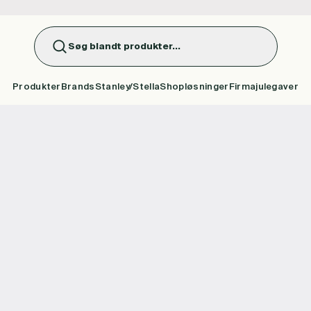
Søg blandt produkter...
Produkter
Brands
Stanley/Stella
Shopløsninger
Firmajulegaver