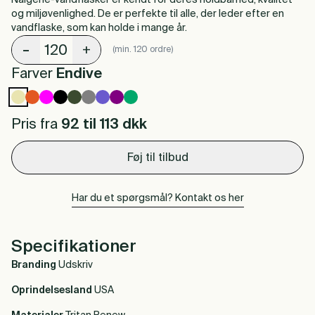
Nalgene-vandflasker er kendt for deres holdbarhed, kvalitet
og miljøvenlighed. De er perfekte til alle, der leder efter en
vandflaske, som kan holde i mange år.
-
+
(min. 120 ordre)
Farver
Endive
Pris fra
92 til 113
dkk
Føj til tilbud
Har du et spørgsmål? Kontakt os her
Specifikationer
Branding
Udskriv
Oprindelsesland
USA