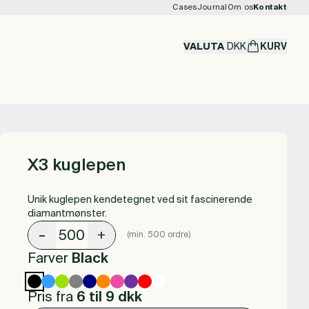
Cases
Journal
Om os
Kontakt
VALUTA
DKK
KURV
X3 kuglepen
Unik kuglepen kendetegnet ved sit fascinerende
diamantmønster.
-
+
(min. 500 ordre)
Farver
Black
Pris fra
6 til 9
dkk