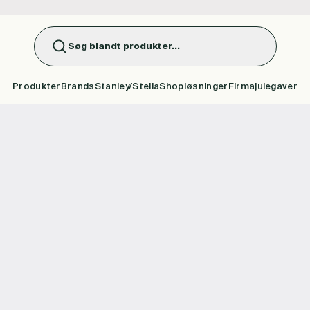
Søg blandt produkter...
Produkter
Brands
Stanley/Stella
Shopløsninger
Firmajulegaver