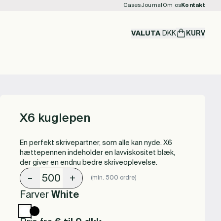
Cases
Journal
Om os
Kontakt
VALUTA
DKK
KURV
X6 kuglepen
En perfekt skrivepartner, som alle kan nyde. X6
hættepennen indeholder en lavviskositet blæk,
der giver en endnu bedre skriveoplevelse.
-
+
(min. 500 ordre)
Farver
White