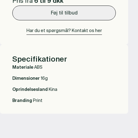
Pris fra
6 til 9
dkk
Føj til tilbud
Har du et spørgsmål? Kontakt os her
Specifikationer
Materiale
ABS
Dimensioner
16g
Oprindelsesland
Kina
Branding
Print