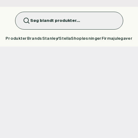
Søg blandt produkter...
Produkter
Brands
Stanley/Stella
Shopløsninger
Firmajulegaver