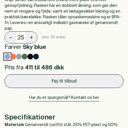
Chip, så der kan indsamles endnu mere plast ved hver
genopfyldning. Flasken har en dobbelt åbning, som gør den
nem at rengøre og fylde, samt en lækagesikker lukning og en
praktisk bæreløkke. Flasken tåler opvaskemaskine og er BPA-
fri. Leveres i en ansvarligt indkøbt gaveæske af genanvendt
pap.
-
+
(min. 25 ordre)
Farver
Sky blue
Pris fra
411 til 486
dkk
Føj til tilbud
Har du et spørgsmål? Kontakt os her
Specifikationer
Materiale
Genanvendt rustfrit stål, 25% PET-plast og 50%