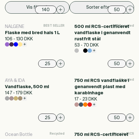
Vis filter
Sorter efter
BEST SELLER
RCS
Recycled
NALGENE
500 ml RCS-certificeret
Flaske med bred hals 1 L
vandflaske i genanvendt
106 - 130 DKK
rustfrit stål
+
53 - 70 DKK
+
Recycled
AYA & IDA
750 ml RCS vandflaske i
Vandflaske, 500 ml
genanvendt plast med
147 - 179 DKK
karabinhage
+
17 - 23 DKK
+
Recycled
Recycled
RCS
Ocean Bottle
750 ml RCS-certificeret