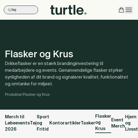
Søg
Ope
Flasker og Krus
Drikkeflasker er en stærk brandinginvestering til
medarbejdere og events. Genanvendelige flasker styrker
synligheden af dit brand og signalerer kvalitet, funktionalitet
og omtanke for miljøet.
Produkter
/
Flasker og Krus
Flasker
Merch til
Sport
Hjem
Event
og
Løbeevents
Tøj
og
Kontorartikler
Tasker
og
Merch
Krus
2026
Fritid
Livsst