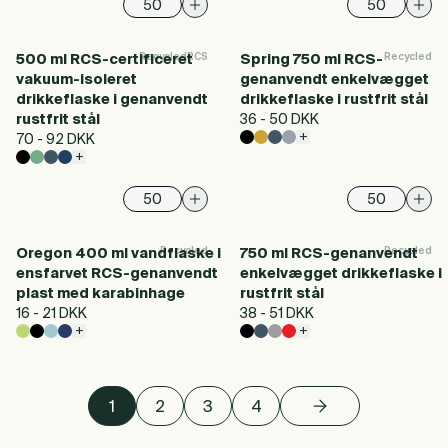
Recycled
RCS
Recycled
500 ml RCS-certificeret
Spring 750 ml RCS-
vakuum-isoleret
genanvendt enkelvægget
drikkeflaske i genanvendt
drikkeflaske i rustfrit stål
rustfrit stål
36 - 50 DKK
+
70 - 92 DKK
+
Recycled
Recycled
Oregon 400 ml vandflaske i
750 ml RCS-genanvendt
ensfarvet RCS-genanvendt
enkelvægget drikkeflaske i
plast med karabinhage
rustfrit stål
16 - 21 DKK
38 - 51 DKK
+
+
1
2
3
4