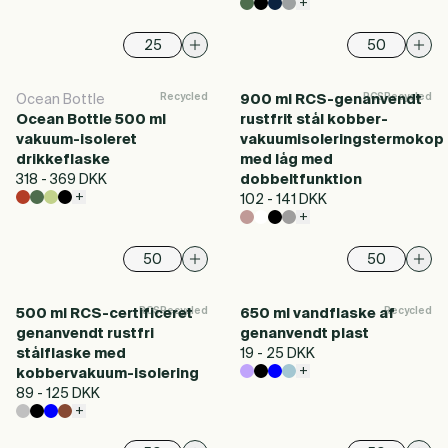
+
Recycled
RCS
Recycled
Ocean Bottle
900 ml RCS-genanvendt
Ocean Bottle 500 ml
rustfrit stål kobber-
vakuum-isoleret
vakuumisoleringstermokop
drikkeflaske
med låg med
318 - 369 DKK
dobbeltfunktion
+
102 - 141 DKK
+
RCS
Recycled
Recycled
500 ml RCS-certificeret
650 ml vandflaske af
genanvendt rustfri
genanvendt plast
stålflaske med
19 - 25 DKK
+
kobbervakuum-isolering
89 - 125 DKK
+