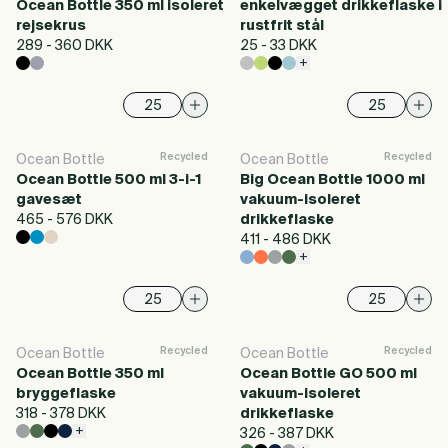
Ocean Bottle 350 ml isoleret
enkelvægget drikkeflaske i
rejsekrus
rustfrit stål
289 - 360 DKK
25 - 33 DKK
+
Recycled
Recycled
Ocean Bottle
Ocean Bottle
Ocean Bottle 500 ml 3-i-1
Big Ocean Bottle 1000 ml
gavesæt
vakuum-isoleret
465 - 576 DKK
drikkeflaske
411 - 486 DKK
+
Recycled
Recycled
Ocean Bottle
Ocean Bottle
Ocean Bottle 350 ml
Ocean Bottle GO 500 ml
bryggeflaske
vakuum-isoleret
318 - 378 DKK
drikkeflaske
+
326 - 387 DKK