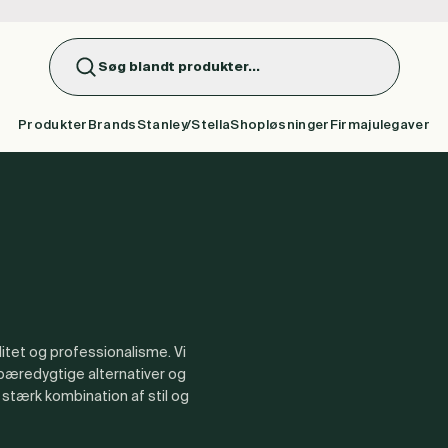
Søg blandt produkter...
Produkter
Brands
Stanley/Stella
Shopløsninger
Firmajulegaver
alitet og professionalisme. Vi
 bæredygtige alternativer og
 stærk kombination af stil og