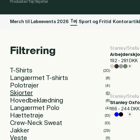
Produkter
/
Tøj
/
Skjorter
Tøj
Merch til Løbeevents 2026
Sport og Fritid
Kontorartik
Filtrering
Stanley/Stella
Arbejderskjo
192 - 281 DKK
+
T-Shirts
(
20
)
Langærmet T-shirts
(
8
)
Polotrøjer
(
4
)
Skjorter
(
6
)
Stanley/Stella
Hovedbeklædning
(
8
)
Stanley Oxfo
Langærmet Polo
(
4
)
166 - 244 DKK
+
Hættetrøje
(
13
)
Crew-Neck Sweat
(
13
)
Jakker
(
29
)
Veste
(
11
)