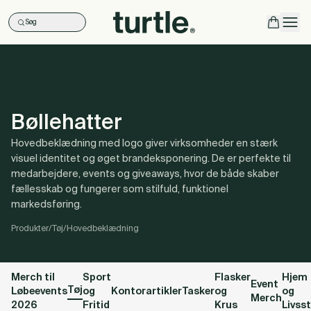
Søg
Ope
Bøllehatter
Hovedbeklædning med logo giver virksomheder en stærk
visuel identitet og øget brandeksponering. De er perfekte til
medarbejdere, events og giveaways, hvor de både skaber
fællesskab og fungerer som stilfuld, funktionel
markedsføring.
Produkter
/
Tøj
/
Hovedbeklædning
Merch til
Sport
Flasker
Hjem
Event
Tøj
Løbeevents
og
Kontorartikler
Tasker
og
og
Merch
2026
Fritid
Krus
Livsst