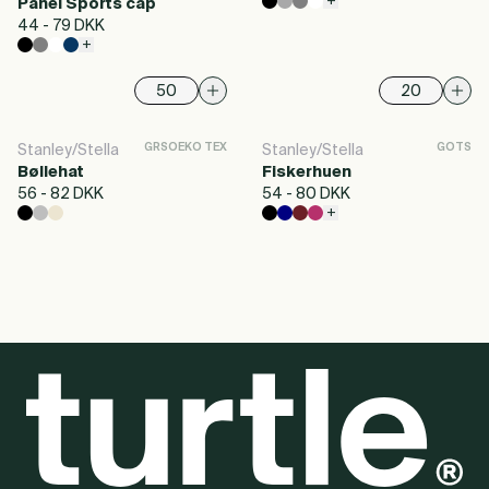
+
Panel Sports cap
44 - 79 DKK
+
GRS
OEKO TEX
GOTS
Stanley/Stella
Stanley/Stella
Bøllehat
Fiskerhuen
56 - 82 DKK
54 - 80 DKK
+