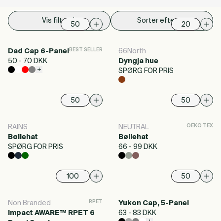
Vis filter
Sorter efter
BEST SELLER
Dad Cap 6-Panel
66North
50 - 70 DKK
Dyngja hue
+
SPØRG FOR PRIS
OEKO TEX
RAINS
NEUTRAL
Bøllehat
Bøllehat
SPØRG FOR PRIS
66 - 99 DKK
RPET
Non Branded
Yukon Cap, 5-Panel
Impact AWARE™ RPET 6
63 - 83 DKK