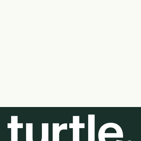
Vi rådgiver om det hele: produktvalg, størrelser,
trykmetode og deadlines. Uanset om I ønsker et
minimalistisk look eller tydelig synlighed, sørger vi for,
at jeres løsning bliver praktisk, æstetisk og leveret til
tiden.
Kontakt os
i dag for et skræddersyet tilbud på
Newline med logo – vi hjælper jer med at skabe
profilering, der kan mærkes i både performance og
brandværdi.