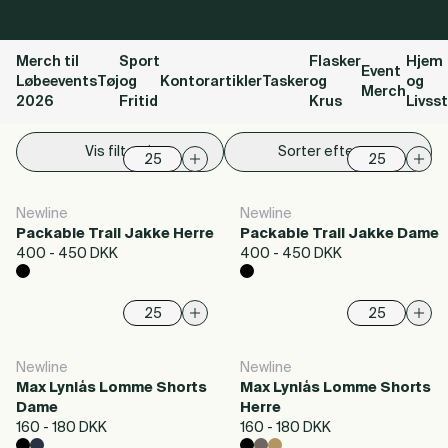
Merch til
Sport
Flasker
Hjem
Event
Løbeevents
Tøj
og
Kontorartikler
Tasker
og
og
Merch
2026
Fritid
Krus
Livsst
Vis filter
Sorter efter
Newline
Newline
Packable Trail Jakke Herre
Packable Trail Jakke Dame
400 - 450 DKK
400 - 450 DKK
Newline
Newline
Max Lynlås Lomme Shorts
Max Lynlås Lomme Shorts
Dame
Herre
160 - 180 DKK
160 - 180 DKK