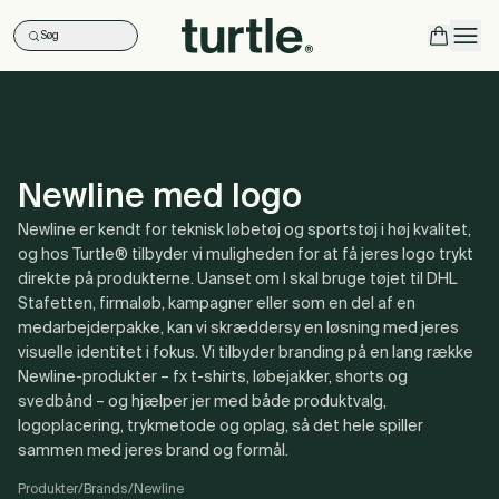
Søg
Ope
Newline med logo
Newline er kendt for teknisk løbetøj og sportstøj i høj kvalitet,
og hos Turtle® tilbyder vi muligheden for at få jeres logo trykt
direkte på produkterne. Uanset om I skal bruge tøjet til DHL
Stafetten, firmaløb, kampagner eller som en del af en
medarbejderpakke, kan vi skræddersy en løsning med jeres
visuelle identitet i fokus. Vi tilbyder branding på en lang række
Newline-produkter – fx t-shirts, løbejakker, shorts og
svedbånd – og hjælper jer med både produktvalg,
logoplacering, trykmetode og oplag, så det hele spiller
sammen med jeres brand og formål.
Produkter
/
Brands
/
Newline