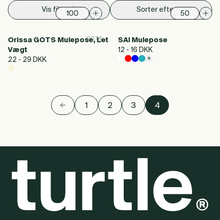
Vis filter
Sorter efter
GOTS
Orissa GOTS Mulepose, Let
SAI Mulepose
Vægt
12 - 16 DKK
+
22 - 29 DKK
1
2
3
4