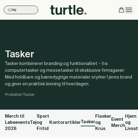
Søg
Ope
Tasker
Tasker kombinerer branding og funktionalitet – fra
computertasker og messetasker til eksklusive firmagaver.
Med holdbare og bæredygtige materialer styrker I jeres brand
og giver en praktisk løsning til hverdagen.
Produkter
/
Tasker
Merch til
Sport
Flasker
Hjem
Event
Tasker
Løbeevents
Tøj
og
Kontorartikler
og
og
Merch
2026
Fritid
Krus
Livsst