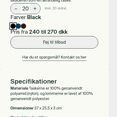
skulderen som en almindelig taske.
-
+
(min. 20 ordre)
Farver
Black
Pris fra
240 til 270
dkk
Føj til tilbud
Har du et spørgsmål? Kontakt os her
Specifikationer
Materiale
Taskerne er 100% genanvendt
polyamid (nylon), og lommerne er lavet af 100%
genanvendt polyester.
Dimensioner
37 x 25,5 x 3 cm