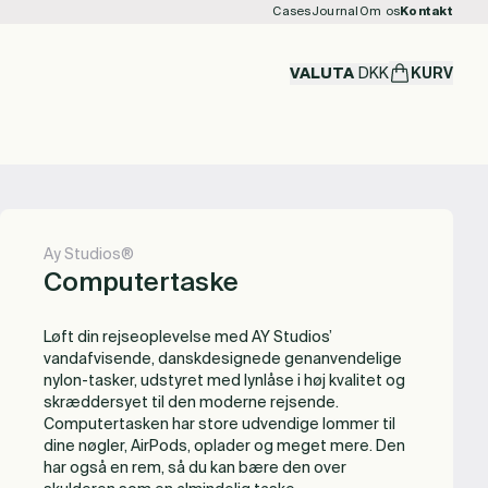
Cases
Journal
Om os
Kontakt
VALUTA
DKK
KURV
Ay Studios®
Computertaske
Løft din rejseoplevelse med AY Studios’
vandafvisende, danskdesignede genanvendelige
nylon-tasker, udstyret med lynlåse i høj kvalitet og
skræddersyet til den moderne rejsende.
Computertasken har store udvendige lommer til
dine nøgler, AirPods, oplader og meget mere. Den
har også en rem, så du kan bære den over