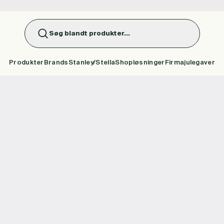
Søg blandt produkter...
Produkter
Brands
Stanley/Stella
Shopløsninger
Firmajulegaver