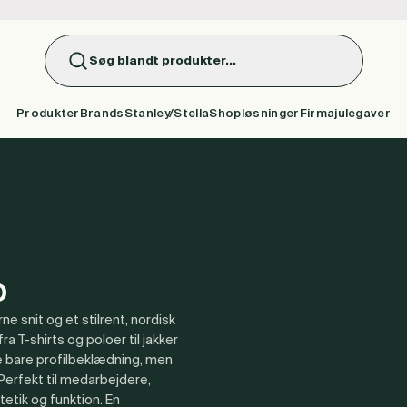
Søg blandt produkter...
Produkter
Brands
Stanley/Stella
Shopløsninger
Firmajulegaver
o
e snit og et stilrent, nordisk
ra T-shirts og poloer til jakker
ke bare profilbeklædning, men
Perfekt til medarbejdere,
etik og funktion. En