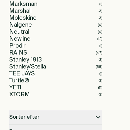
Marksman
(
1
)
Marshall
(
3
)
Moleskine
(
3
)
Nalgene
(
4
)
Neutral
(
4
)
Newline
(
12
)
Prodir
(
1
)
RAINS
(
47
)
Stanley 1913
(
3
)
Stanley/Stella
(
88
)
TEE JAYS
(
1
)
Turtle®
(
3
)
YETI
(
11
)
XTORM
(
3
)
Sorter efter