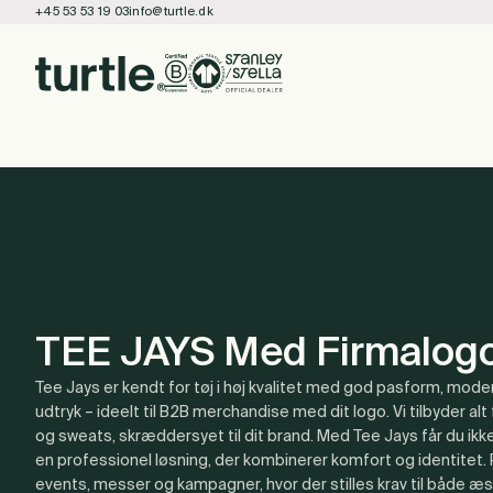
+45 53 53 19 03
info@turtle.dk
TEE JAYS Med Firmalog
Tee Jays er kendt for tøj i høj kvalitet med god pasform, modern
udtryk – ideelt til B2B merchandise med dit logo. Vi tilbyder alt f
og sweats, skræddersyet til dit brand. Med Tee Jays får du ik
en professionel løsning, der kombinerer komfort og identitet. 
events, messer og kampagner, hvor der stilles krav til både æst