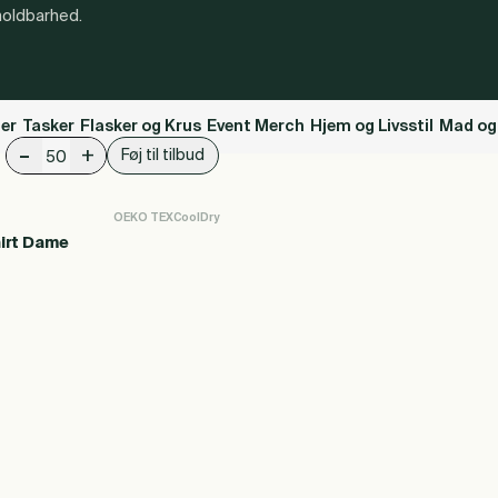
 holdbarhed.
ler
Tasker
Flasker og Krus
Event Merch
Hjem og Livsstil
Mad og
-
+
Føj til tilbud
OEKO TEX
CoolDry
irt Dame