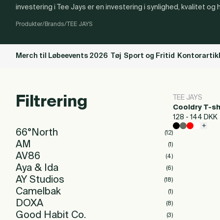
investering i Tee Jays er en investering i synlighed, kvalitet og
Produkter
/
Brands
/
TEE JAYS
Merch til Løbeevents 2026
Tøj
Sport og Fritid
Kontorartik
Filtrering
TEE JAYS
Cooldry T-sh
128 - 144 DKK
+
66°North
(
12
)
AM
(
1
)
AV86
(
4
)
Aya & Ida
(
6
)
AY Studios
(
18
)
Camelbak
(
1
)
DOXA
(
8
)
Good Habit Co.
(
3
)