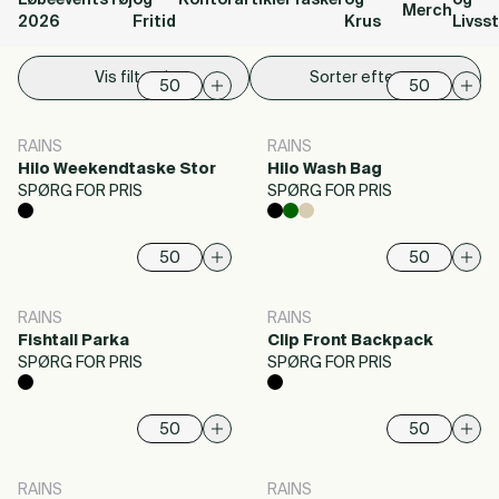
Løbeevents
Tøj
og
Kontorartikler
Tasker
og
og
Merch
2026
Fritid
Krus
Livsst
Vis filter
Sorter efter
RAINS
RAINS
Hilo Weekendtaske Stor
Hilo Wash Bag
SPØRG FOR PRIS
SPØRG FOR PRIS
RAINS
RAINS
Fishtail Parka
Clip Front Backpack
SPØRG FOR PRIS
SPØRG FOR PRIS
RAINS
RAINS