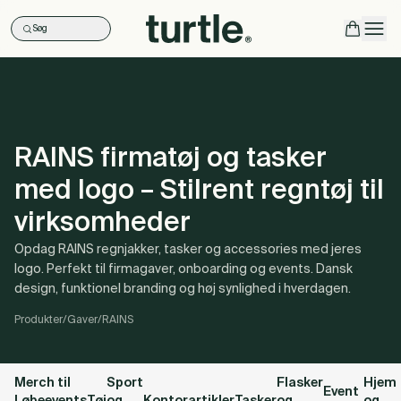
Søg
Ope
RAINS firmatøj og tasker
med logo – Stilrent regntøj til
virksomheder
Opdag RAINS regnjakker, tasker og accessories med jeres
logo. Perfekt til firmagaver, onboarding og events. Dansk
design, funktionel branding og høj synlighed i hverdagen.
Produkter
/
Gaver
/
RAINS
Merch til
Sport
Flasker
Hjem
Event