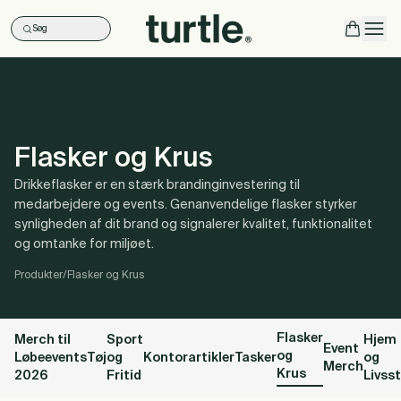
Søg
Ope
Flasker og Krus
Drikkeflasker er en stærk brandinginvestering til
medarbejdere og events. Genanvendelige flasker styrker
synligheden af dit brand og signalerer kvalitet, funktionalitet
og omtanke for miljøet.
Produkter
/
Flasker og Krus
Flasker
Merch til
Sport
Hjem
Event
og
Løbeevents
Tøj
og
Kontorartikler
Tasker
og
Merch
Krus
2026
Fritid
Livsst