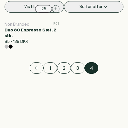
Vis filter
Sorter efter
RCS
Non Branded
Duo 80 Espresso Sæt, 2
stk.
85 - 139 DKK
1
2
3
4