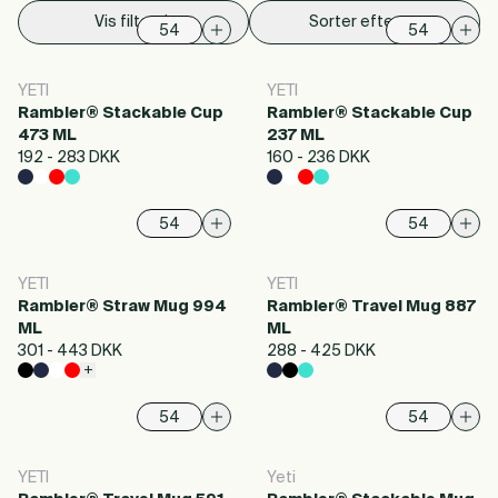
Vis filter
Sorter efter
YETI
YETI
Rambler® Stackable Cup
Rambler® Stackable Cup
473 ML
237 ML
192 - 283 DKK
160 - 236 DKK
YETI
YETI
Rambler® Straw Mug 994
Rambler® Travel Mug 887
ML
ML
301 - 443 DKK
288 - 425 DKK
+
YETI
Yeti