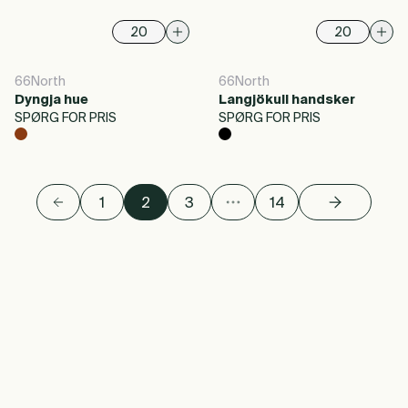
66North
66North
Dyngja hue
Langjökull handsker
SPØRG FOR PRIS
SPØRG FOR PRIS
1
2
3
14