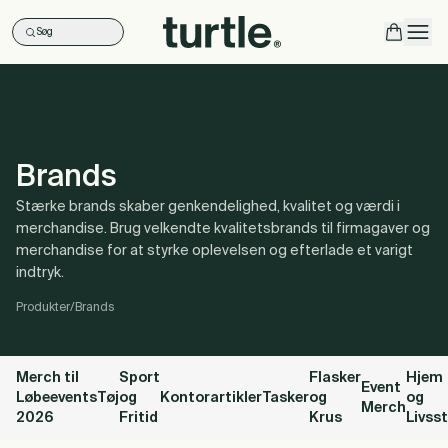
Søg
Ope
Brands
Stærke brands skaber genkendelighed, kvalitet og værdi i
merchandise. Brug velkendte kvalitetsbrands til firmagaver og
merchandise for at styrke oplevelsen og efterlade et varigt
indtryk.
Produkter
/
Brands
Merch til
Sport
Flasker
Hjem
Event
Løbeevents
Tøj
og
Kontorartikler
Tasker
og
og
Merch
2026
Fritid
Krus
Livsst