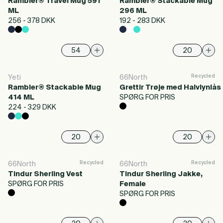
Rambler® Travel Mug 591
Rambler® Stackable Mug
ML
296 ML
256 - 378 DKK
192 - 283 DKK
Recycled
Yeti
66North
Rambler® Stackable Mug
Grettir Trøje med Halvlynlås
414 ML
SPØRG FOR PRIS
224 - 329 DKK
Recycled
Recycled
66North
66North
Tindur Sherling Vest
Tindur Sherling Jakke,
SPØRG FOR PRIS
Female
SPØRG FOR PRIS